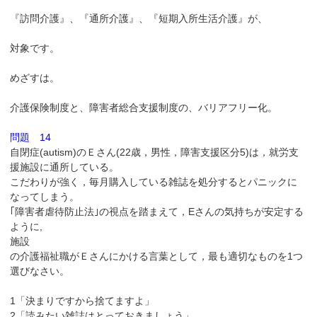
『訪問介護』、『通所介護』、『短期入所生活介護』が、
対象です。
めざすは。
介護保険制度と、障害者総合支援制度の、バリアフリー化。
問題 14
自閉症(autism)のＥさん(22歳，男性，障害支援区分5)は，就労支
援施設に通所している。
こだわりが強く，毎月購入している雑誌を処分するとパニックに
なってしまう。
｢障害者虐待防止法｣の視点を踏まえて，Eさんの気持ちが安定する
ように,
施設
の介護福祉職がＥさんにかける言葉として，最も適切なものを1つ
選びなさい。
1「決まりですから捨てますよ」
2「読みたい雑誌はとっておきましょう」