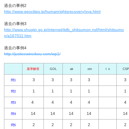
過去の事例2
http://www.geocities.jp/humanrightsrecovery/sya.html
過去の事例3
http://www.shugiin.go.jp/internet/itdb_shitsumon.nsf/html/shitsumo
n/a167011.htm
過去の事例4
http://justicewineikou.com/wp1/
基準解答
GOL
ak
om
ｔｋ
CSP
3
3
3
3
3
問1
1
1
1
1
1
問2
4
4
4
4
4
問3
14
14
14
14
14
問4
2
2
2
2
2
問5