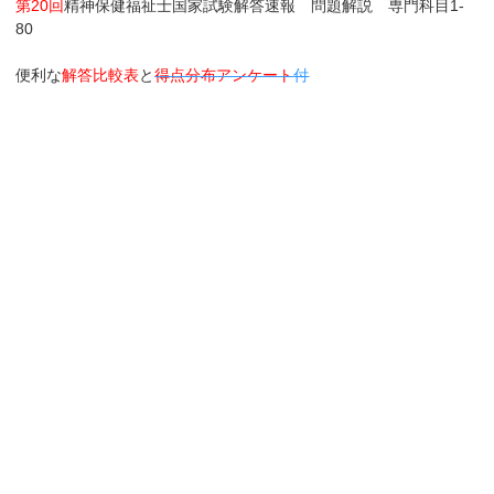
第20回
精神保健福祉士国家試験解答速報 問題解説 専門科目1-
80
便利な
解答比較表
と
得点分布アンケート
付