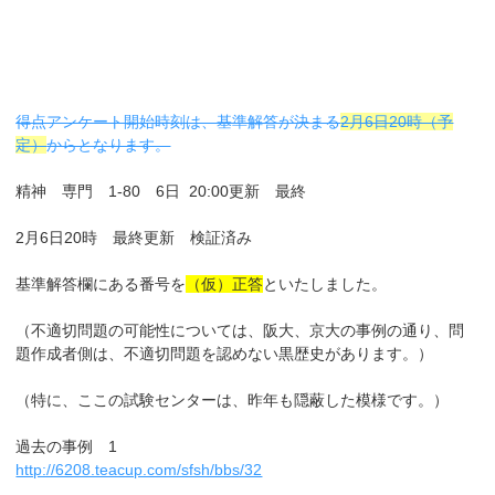
得点アンケート開始時刻は、基準解答が決まる
2月6日20時（予
定）
からとなります。
精神 専門 1-80 6日 20:00更新 最終
2月6日20時 最終更新 検証済み
基準解答欄にある番号を
（仮）正答
といたしました。
（不適切問題の可能性については、阪大、京大の事例の通り、問
題作成者側は、不適切問題を認めない黒歴史があります。）
（特に、ここの試験センターは、昨年も隠蔽した模様です。）
過去の事例 1
http://6208.teacup.com/sfsh/bbs/32