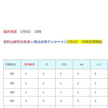
最終更新
2月6日 20時
便利な解答比較表
と
得点分布アンケート
付
2月6日 20時投票開始
共通科目
基準解答
O
COL
om
ＵＣ
問1
5
5
5
5
5
問2
2
2
2
2
2
問3
1
1
1
1
1
問4
3
3
3
3
3