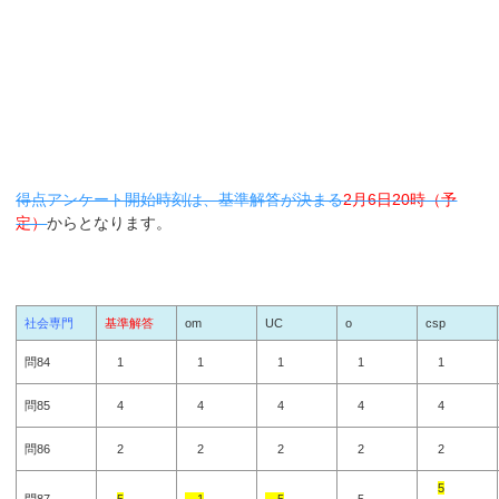
得点アンケート開始時刻は、基準解答が決まる
2月6日20時（予
定）
からとなります。
社会専門
基準解答
om
UC
o
csp
問84
1
1
1
1
1
問85
4
4
4
4
4
問86
2
2
2
2
2
5