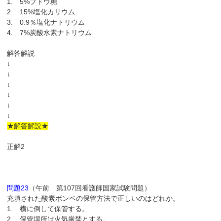
1. 5%ブドウ糖
2. 15%塩化カリウム
3. 0.9％塩化ナトリウム
4. 7%炭酸水素ナトリウム
解答解説
↓
↓
↓
↓
↓
↓
★解答解説★
正解2
問題23
（午前 第107回看護師国家試験問題）
充填された酸素ボンベの保管方法で正しいのはどれか。
1. 横に倒して保管する。
2. 保管場所は火気厳禁とする。