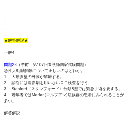
↓
↓
↓
↓
↓
↓
★解答解説★
正解4
問題28
（午前 第107回看護師国家試験問題）
急性大動脈解離について正しいのはどれか。
1. 大動脈壁の外膜が解離する。
2. 診断には造影剤を用いないＣＴ検査を行う。
3. Stanford〈スタンフォード〉分類B型では緊急手術を要する。
4. 若年者ではMarfan(マルフアン)症候群の患者にみられることが
多い。
解答解説
↓
↓