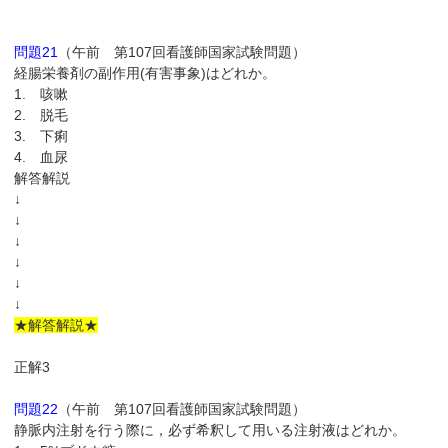
問題21
（午前 第107回看護師国家試験問題）
経腸栄養剤の副作用(有害事象)はどれか。
1. 咳嗽
2. 脱毛
3. 下痢
4. 血尿
解答解説
↓
↓
↓
↓
↓
↓
★解答解説★
正解3
問題22
（午前 第107回看護師国家試験問題）
静脈内注射を行う際に，必ず希釈して用いる注射液はどれか。