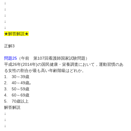
↓
↓
↓
↓
↓
★解答解説★
正解3
問題25
（午前 第107回看護師国家試験問題）
平成26年(2014年)の国民健康・栄養調査において，運動習慣のあ
る女性の割合が最も高い年齢階級はどれか。
1. 30～39歳
2. 40～49歳｡
3. 50～59歳
4. 60～69歳
5. 70歳以上
解答解説
↓
↓
↓