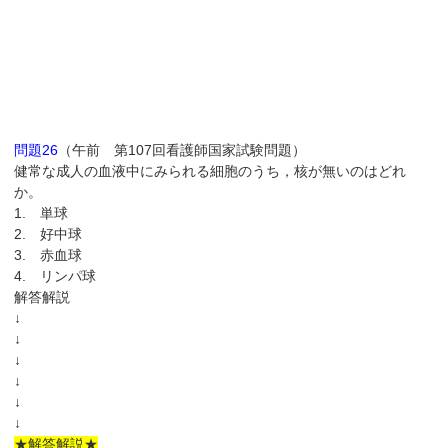
問題26
（午前 第107回看護師国家試験問題）
健常な成人の血液中にみられる細胞のうち，核が無いのはどれ
か。
1. 単球
2. 好中球
3. 赤血球
4. リンパ球
解答解説
↓
↓
↓
↓
↓
↓
★解答解説★