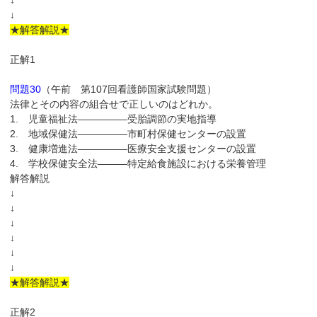
↓
↓
★解答解説★
正解1
問題30
（午前 第107回看護師国家試験問題）
法律とその内容の組合せで正しいのはどれか。
1. 児童福祉法―――――受胎調節の実地指導
2. 地域保健法―――――市町村保健センターの設置
3. 健康増進法―――――医療安全支援センターの設置
4. 学校保健安全法―――特定給食施設における栄養管理
解答解説
↓
↓
↓
↓
↓
↓
★解答解説★
正解2