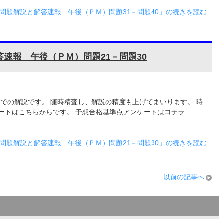
験問題解説と解答速報 午後（ＰＭ）問題31－問題40」の続きを読む
答速報 午後（ＰＭ）問題21－問題30
0までの解説です。 随時精査し、解説の精度も上げてまいります。 時
ートはこちらからです。 予想合格基準点アンケートはコチラ
験問題解説と解答速報 午後（ＰＭ）問題21－問題30」の続きを読む
以前の記事へ