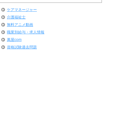
ケアマネージャー
介護福祉士
無料アニメ動画
職業別給与・求人情報
萬屋com
資格試験過去問題