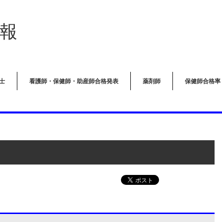
報
士
看護師・保健師・助産師合格発表
薬剤師
保健師合格率