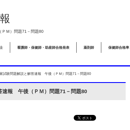
報
ＰＭ）問題71－問題80
士
看護師・保健師・助産師合格発表
薬剤師
保健師合格率
国家試験問題解説と解答速報 午後（ＰＭ）問題71－問題80
答速報 午後（ＰＭ）問題71－問題80