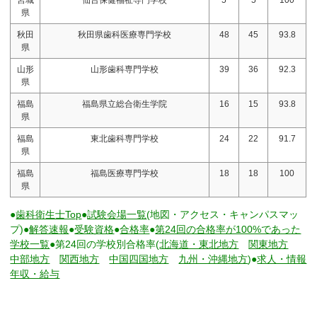
県
秋田
秋田県歯科医療専門学校
48
45
93.8
県
山形
山形歯科専門学校
39
36
92.3
県
福島
福島県立総合衛生学院
16
15
93.8
県
福島
東北歯科専門学校
24
22
91.7
県
福島
福島医療専門学校
18
18
100
県
●
歯科衛生士Top
●
試験会場一覧
(地図・アクセス・キャンパスマッ
プ)●
解答速報
●
受験資格
●
合格率
●
第24回の合格率が100%であった
学校一覧
●第24回の学校別合格率(
北海道・東北地方
関東地方
中部地方
関西地方
中国四国地方
九州・沖縄地方
)●
求人・情報
年収・給与