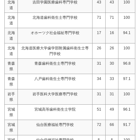
北海
吉田学園医療歯科専門学校
43
43
100
道
北海
北海道歯科衛生士専門学校
71
71
100
道
北海
オホーツク社会福祉専門学校
17
16
94.1
道
北海
北海道医療大学歯学部附属歯科衛生士専
26
26
100
道
門学校
青森
青森歯科衛生士専門学校
31
30
96.8
県
青森
八戸歯科衛生士専門学校
34
33
97.1
県
岩手
岩手医科大学医療専門学校
31
31
100
県
宮城
宮城高等歯科衛生士学院
51
49
96.1
県
宮城
仙台医療福祉専門学校
72
66
91.7
県
宮城
仙台保健福祉専門学校
5
5
100