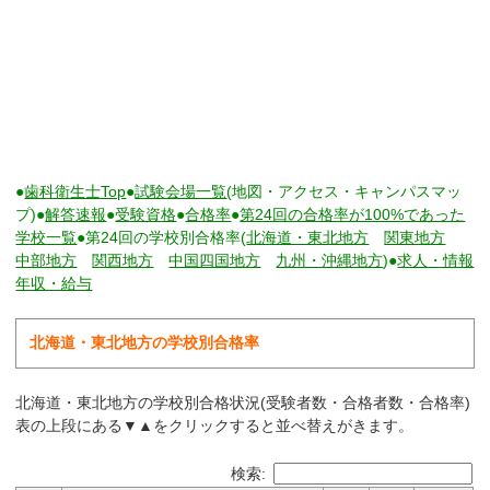
●
歯科衛生士Top
●
試験会場一覧
(地図・アクセス・キャンパスマッ
プ)●
解答速報
●
受験資格
●
合格率
●
第24回の合格率が100%であった
学校一覧
●第24回の学校別合格率(
北海道・東北地方
関東地方
中部地方
関西地方
中国四国地方
九州・沖縄地方
)●
求人・情報
年収・給与
北海道・東北地方の学校別合格率
北海道・東北地方の学校別合格状況(受験者数・合格者数・合格率)
表の上段にある▼▲をクリックすると並べ替えがきます。
検索: