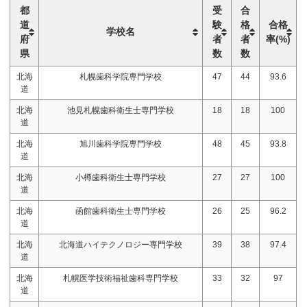
都
受
合
道
験
格
合格
学校名
府
者
者
率(%)
県
数
数
北海
札幌歯科学院専門学校
47
44
93.6
道
北海
池見札幌歯科衛生士専門学校
18
18
100
道
北海
旭川歯科学院専門学校
48
45
93.8
道
北海
小樽歯科衛生士専門学校
27
27
100
道
北海
函館歯科衛生士専門学校
26
25
96.2
道
北海
北海道ハイテクノロジー専門学校
39
38
97.4
道
北海
札幌医学技術福祉歯科専門学校
33
32
97
道