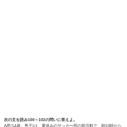
次の文を読み100～102の問いに答えよ。
A君(14歳、男子)は、夏休みのサッカー部の部活動で、朝10時から