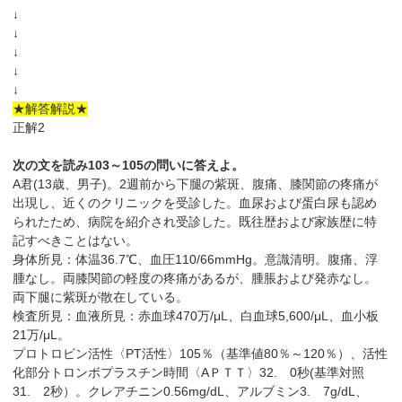
↓
↓
↓
↓
↓
★解答解説★
正解2
次の文を読み103～105の問いに答えよ。
A君(13歳、男子)。2週前から下腿の紫斑、腹痛、膝関節の疼痛が
出現し、近くのクリニックを受診した。血尿および蛋白尿も認め
られたため、病院を紹介され受診した。既往歴および家族歴に特
記すべきことはない。
身体所見：体温36.7℃、血圧110/66mmHg。意識清明。腹痛、浮
腫なし。両膝関節の軽度の疼痛があるが、腫脹および発赤なし。
両下腿に紫斑が散在している。
検査所見：血液所見：赤血球470万/μL、白血球5,600/μL、血小板
21万/μL。
プロトロビン活性〈PT活性〉105％（基準値80％～120％）、活性
化部分トロンボプラスチン時間〈AＰＴＴ〉32. 0秒(基準対照
31. 2秒）。クレアチニン0.56mg/dL、アルブミン3. 7g/dL、