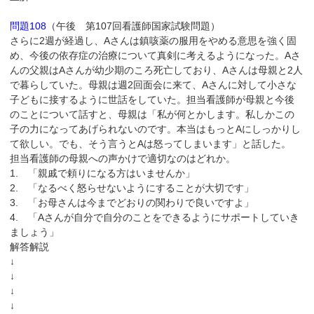
問題108
（午後 第107回看護師国家試験問題）
さらに2週が経過し、Aさんは鎮咳薬の服用をやめる意思を強く固
め、今後の依存症の治療について真剣に考えるようになった。Aさ
んの父親はAさんが幼少期のころ死亡しており、Aさんは母親と2人
で暮らしていた。母親は週2回面会に来て、Aさんに対して小さな
子どもに接するように世話をしていた。担当看護師が母親と今後
のことについて話すと、母親は「私が何とかします。私しかこの
子の力になってあげられないのです。本当はもっとAにしっかりし
て欲しい。でも、そう言うとAは怒ってしまいます」と話した。
担当看護師の母親への声かけで適切なのはどれか。
1. 「親戚で頼りになる方はいませんか」
2. 「なるべく怒らせないようにすることが大切です」
3. 「お母さんは今までどおりの関わりで良いですよ」
4. 「Aさんが自分で自分のことをできるようにサポートしていき
ましょう」
解答解説
↓
↓
↓
↓