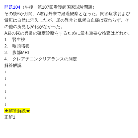
問題104
（午後 第107回看護師国家試験問題）
その後6か月間、A君は外来で経過観察となった。関節症状および
紫斑は自然に消失したが、尿の異常と低蛋自血症は変わらず、そ
の他の所見も変化がなかった。
A君の尿の異常の確定診断をするために最も重要な検査はどれか。
1. 腎生検
2. 咽頭培養
3. 腹部MRI
4. クレアチニンクリアランスの測定
解答解説
↓
↓
↓
↓
↓
↓
★解答解説★
正解1