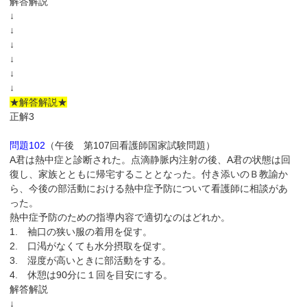
解答解説
↓
↓
↓
↓
↓
↓
★解答解説★
正解3
問題102
（午後 第107回看護師国家試験問題）
A君は熱中症と診断された。点滴静脈内注射の後、A君の状態は回
復し、家族とともに帰宅することとなった。付き添いのＢ教諭か
ら、今後の部活動における熱中症予防について看護師に相談があ
った。
熱中症予防のための指導内容で適切なのはどれか。
1. 袖口の狭い服の着用を促す。
2. 口渇がなくても水分摂取を促す。
3. 湿度が高いときに部活動をする。
4. 休憩は90分に１回を目安にする。
解答解説
↓