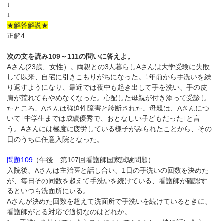
↓
↓
★解答解説★
正解4
次の文を読み109～111の問いに答えよ。
Aさん(23歳、女性）。両親との3人暮らしAさんは大学受験に失敗
して以来、自宅に引きこもりがちになった。1年前から手洗いを繰
り返すようになり、最近では夜中も起き出して手を洗い、手の皮
膚が荒れてもやめなくなった。心配した母親が付き添って受診し
たところ、Aさんは強迫性障害と診断された。母親は、Aさんにつ
いて｢中学生までは成績優秀で、おとなしい子どもだった｣と言
う。Aさんには極度に疲労している様子がみられたことから、その
日のうちに任意入院となった。
問題109
（午後 第107回看護師国家試験問題）
入院後、Aさんは主治医と話し合い、1日の手洗いの回数を決めた
が、毎日その同数を超えて手洗いを続けている、看護師が確認す
るといつも洗面所にいる。
Aさんが決めた回数を超えて洗面所で手洗いを続けているときに、
看護師がとる対応で適切なのはどれか。