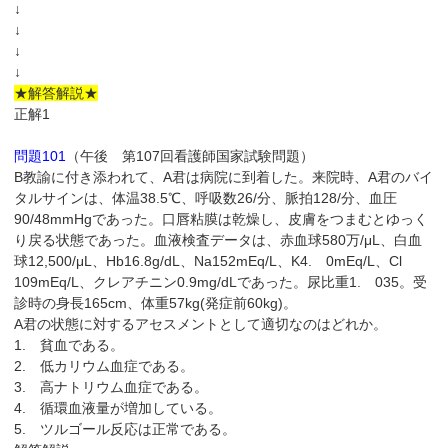
↓
↓
↓
↓
★解答解説★
正解1
問題101
（午後 第107回看護師国家試験問題）
B教諭に付き添われて、A君は病院に到着した。来院時、A君のバイ
タルサインは、体温38.5℃、呼吸数26/分、脈拍128/分、血圧
90/48mmHgであった。口唇粘膜は乾燥し、皮膚をつまむとゆっく
り戻る状態であった。血液検査データは、赤血球580万/μL、白血
球12,500/μL、Hb16.8g/dL、Na152mEq/L、K4. 0mEq/L、Cl
109mEq/L、クレアチニン0.9mg/dLであった。尿比重1. 035。受
診時の身長165cm、体重57kg(発症前60kg)。
A君の状態に対するアセスメントとして適切なのはどれか。
1. 貧血である。
2. 低カリウム血症である。
3. 高ナトリウム血症である。
4. 循環血液量が増加している。
5. ツルゴール反応は正常である。