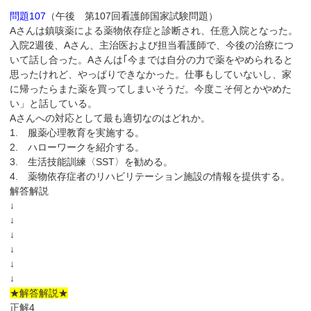
問題107
（午後 第107回看護師国家試験問題）
Aさんは鎮咳薬による薬物依存症と診断され、任意入院となった。
入院2週後、Aさん、主治医および担当看護師で、今後の治療につ
いて話し合った。Aさんは｢今までは自分の力で薬をやめられると
思ったけれど、やっぱりできなかった。仕事もしていないし、家
に帰ったらまた薬を買ってしまいそうだ。今度こそ何とかやめた
い」と話している。
Aさんへの対応として最も適切なのはどれか。
1. 服薬心理教育を実施する。
2. ハローワークを紹介する。
3. 生活技能訓練〈SST〉を勧める。
4. 薬物依存症者のリハビリテーション施設の情報を提供する。
解答解説
↓
↓
↓
↓
↓
↓
★解答解説★
正解4