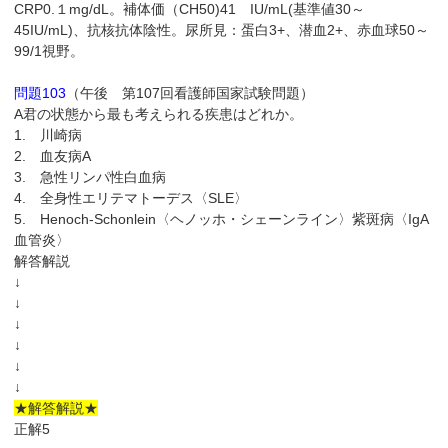
CRP0.１mg/dL。補体価（CH50)41 IU/mL(基準値30～
45IU/mL)、抗核抗体陰性。尿所見：蛋白3+、潜血2+、赤血球50～
99/1視野。
問題103
（午後 第107回看護師国家試験問題）
A君の状態から最も考えられる疾患はどれか。
1. 川崎病
2. 血友病A
3. 急性リンパ性白血病
4. 全身性エリテマトーデス〈SLE〉
5. Henoch-Schonlein〈ヘノッホ・シェーンライン〉紫斑病〈IgA
血管炎〉
解答解説
↓
↓
↓
↓
↓
↓
★解答解説★
正解5