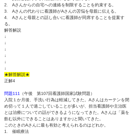
2. Aさんからの自宅への連絡を制限することを約束する。
3. Aさんの代わりに看護師がAさんの苫悩を母親に伝える。
4. Aさんと母親との話し合いに看護師が同席することを提案す
る。
解答解説
↓
↓
↓
↓
↓
↓
★解答解説★
正解4
問題111
（午後 第107回看護師国家試験問題）
入院１か月後、手洗い行為は軽減してきた。Aさんはカーテンを閉
め切って１人で過ごしていることが多いが、担当看護師や主治医
とは治療についての話ができるようになってきた。Aさんは「薬を
飲む以外にできることはありますか｣と聞いてきた。
このときのAさんに最も有効と考えられるのはどれか。
1. 催眠療法