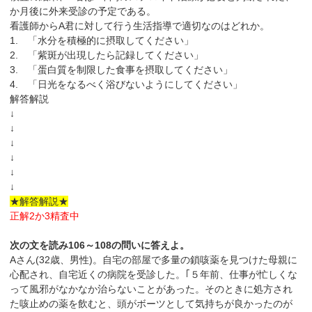
か月後に外来受診の予定である。
看護師からA君に対して行う生活指導で適切なのはどれか。
1. 「水分を積極的に摂取してください」
2. 「紫斑が出現したら記録してください」
3. 「蛋白質を制限した食事を摂取してください」
4. 「日光をなるべく浴びないようにしてください」
解答解説
↓
↓
↓
↓
↓
↓
★解答解説★
正解2か3精査中
次の文を読み106～108の問いに答えよ。
Aさん(32歳、男性)。自宅の部屋で多量の鎖咳薬を見つけた母親に
心配され、自宅近くの病院を受診した。｢５年前、仕事が忙しくな
って風邪がなかなか治らないことがあった。そのときに処方され
た咳止めの薬を飲むと、頭がボーツとして気持ちが良かったのが