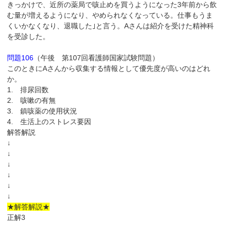
きっかけで、近所の薬局で咳止めを買うようになった3年前から飲
む量が増えるようになり、やめられなくなっている。仕事もうま
くいかなくなり、退職した｣と言う。Aさんは紹介を受けた精神科
を受診した。
問題106
（午後 第107回看護師国家試験問題）
このときにAさんから収集する情報として優先度が高いのはどれ
か。
1. 排尿回数
2. 咳嗽の有無
3. 鎮咳薬の使用状況
4. 生活上のストレス要因
解答解説
↓
↓
↓
↓
↓
↓
★解答解説★
正解3