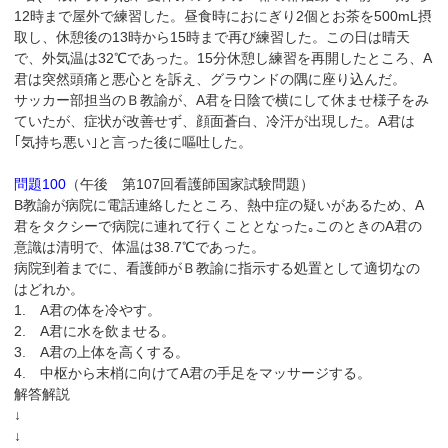
12時まで屋外で練習した。昼食時におにぎり2個とお茶を500mL摂
取し、休憩後の13時から15時まで再び練習した。この日は晴天
で、外気温は32℃であった。15分休憩し練習を再開したところ、A
君は突然頭痛と悪心とを訴え、グラウンドの隅に座り込んだ。
サッカー部担当のＢ教諭が、A君を日陰で横にして休ませ様子をみ
ていたが、症状が改善せず、顔面蒼白、冷汗が出現した。A君は
｢気持ち悪い｣と言った後に嘔吐した。
問題100
（午後 第107回看護師国家試験問題）
B教諭が病院に電話連絡したところ、熱中症の疑いがあるため、A
君をタクシーで病院に連れて行くこととなった｡このときのA君の
意識は清明で、体温は38.7℃であった。
病院到着までに、看護師がＢ教諭に指示する処置として適切なの
はどれか。
1. A君の体を冷やす。
2. A君に水を飲ませる。
3. A君の上体を高くする。
4. 中枢から末梢に向けてA君の手足をマッサージする。
解答解説
↓
↓