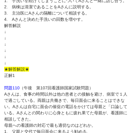
1. 手洗いを続けてしまうことについてAさんと一緒に話し合う。
2. 病棟は清潔であることをAさんに説明する。
3. 主治医にAさんの隔離について相談する。
4. Aさんと決めた手洗いの回数を増やす。
解答解説
↓
↓
↓
↓
↓
↓
★解答解説★
正解1
問題110
（午後 第107回看護師国家試験問題）
Aさんは、食事の時間以外は他の患者との接触を避け、病室で１人
で過ごしている。両親は共働きで、毎日面会に来ることはできな
い。Aさんは自宅に面会の催促の電話をかけては母親と「口論して
いる。Aさんとの関わりに心身ともに疲れ果てた母親が、看護師に
相談してきた。
母親への看護師の対応で最も適切なのはどれか。
1. 父親と交代で毎日面会に来るよう勧める、