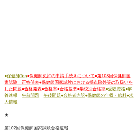
●
保健師Top
●
保健師免許の申請手続きについて
●
第103回保健師国
家試験 正答値表
●
保健師国家試験における採点除外等の取扱いを
した問題
●
合格発表
●
合格率
●
合格基準
●
学校別合格率
●
受験資格
●解
答速報
午前問題
午後問題
●
合格者内訳
●
保健師の年収・給料
●
求
人情報
★
第102回保健師国家試験合格速報