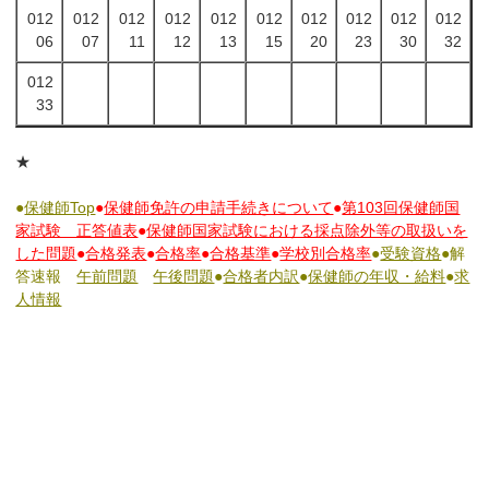
012
012
012
012
012
012
012
012
012
012
06
07
11
12
13
15
20
23
30
32
012
33
★
●
保健師Top
●
保健師免許の申請手続きについて
●
第103回保健師国
家試験 正答値表
●
保健師国家試験における採点除外等の取扱いを
した問題
●
合格発表
●
合格率
●
合格基準
●
学校別合格率
●
受験資格
●解
答速報
午前問題
午後問題
●
合格者内訳
●
保健師の年収・給料
●
求
人情報