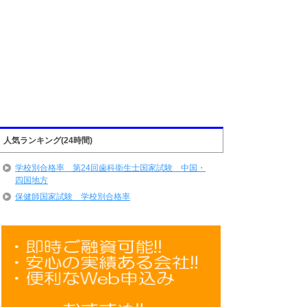
人気ランキング(24時間)
学校別合格率 第24回歯科衛生士国家試験 中国・
四国地方
保健師国家試験 学校別合格率