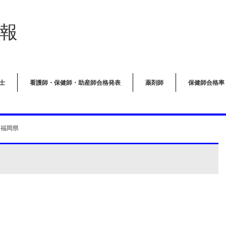
報
士
看護師・保健師・助産師合格発表
薬剤師
保健師合格率
 福岡県