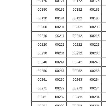
00170
00171
00172
00173
00180
00181
00182
00183
00190
00191
00192
00193
00200
00201
00202
00203
00210
00211
00212
00213
00220
00221
00222
00223
00230
00231
00232
00233
00240
00241
00242
00243
00250
00251
00252
00253
00261
00262
00263
00264
00271
00272
00273
00274
00281
00282
00283
00284
00291
00292
00293
00294