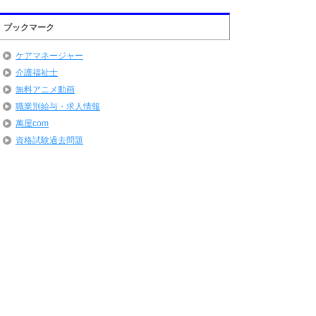
ブックマーク
ケアマネージャー
介護福祉士
無料アニメ動画
職業別給与・求人情報
萬屋com
資格試験過去問題