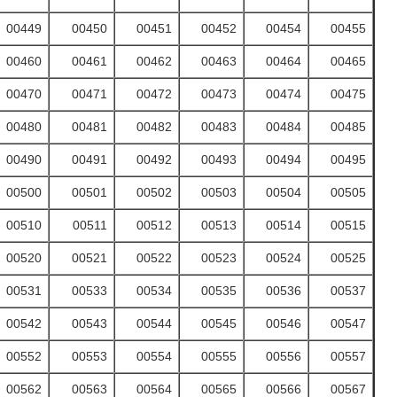
00449
00450
00451
00452
00454
00455
00460
00461
00462
00463
00464
00465
00470
00471
00472
00473
00474
00475
00480
00481
00482
00483
00484
00485
00490
00491
00492
00493
00494
00495
00500
00501
00502
00503
00504
00505
00510
00511
00512
00513
00514
00515
00520
00521
00522
00523
00524
00525
00531
00533
00534
00535
00536
00537
00542
00543
00544
00545
00546
00547
00552
00553
00554
00555
00556
00557
00562
00563
00564
00565
00566
00567