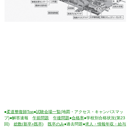
●
柔道整復師Top
●
試験会場一覧
(地図・アクセス・キャンパスマッ
プ)●解答速報
午前問題
午後問題
●
合格率
●学校別合格状況(第23
回)
総数(新卒+既卒)
既卒のみ
●過去問題●
求人・情報年収・給与