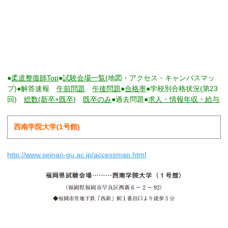
●
柔道整復師Top
●
試験会場一覧
(地図・アクセス・キャンパスマッ
プ)●解答速報
午前問題
午後問題
●
合格率
●学校別合格状況(第23
回)
総数(新卒+既卒)
既卒のみ
●過去問題●
求人・情報年収・給与
西南学院大学(1号館)
http://www.seinan-gu.ac.jp/accessmap.html